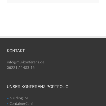
KONTAKT
info@m3-konferenz.de
06221 / 1483-15
UNSER KONFERENZ-PORTFOLIO
»
building IoT
»
ContainerConf