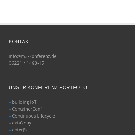
KONTAKT
info@m3-konferenz.de
06221 / 1483-15
UNSER KONFERENZ-PORTFOLIO
»
building IoT
»
ContainerConf
»
Continuous Lifecycle
»
data2day
»
enterJS