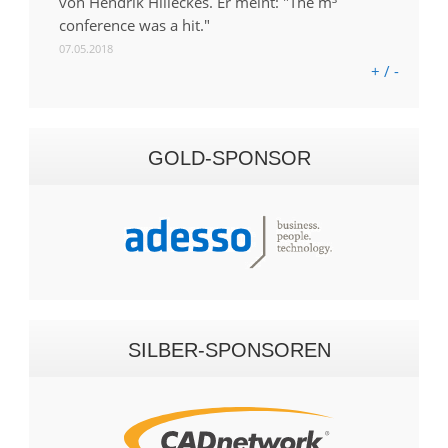
von Hendrik Hilleckes. Er meint: "The m³
conference was a hit."
07.05.2018
+ / -
GOLD-SPONSOR
SILBER-SPONSOREN