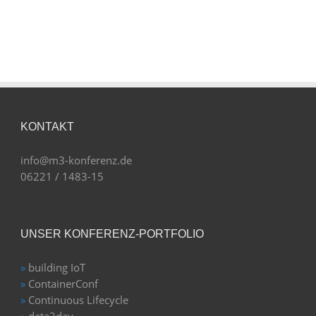
KONTAKT
info@m3-konferenz.de
06221 / 1483-15
UNSER KONFERENZ-PORTFOLIO
»
building IoT
»
ContainerConf
»
Continuous Lifecycle
»
data2day