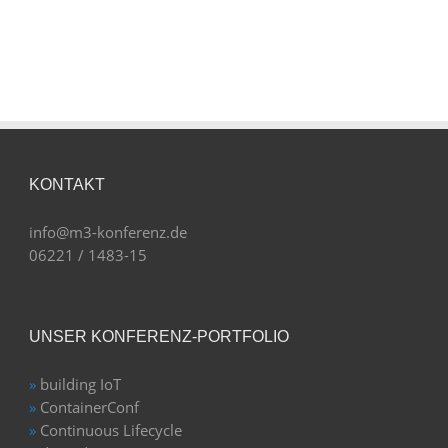
KONTAKT
info@m3-konferenz.de
06221 / 1483-15
UNSER KONFERENZ-PORTFOLIO
»
building IoT
»
ContainerConf
»
Continuous Lifecycle