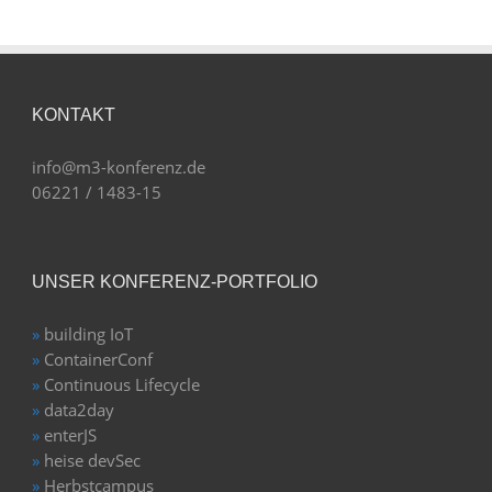
KONTAKT
info@m3-konferenz.de
06221 / 1483-15
UNSER KONFERENZ-PORTFOLIO
»
building IoT
»
ContainerConf
»
Continuous Lifecycle
»
data2day
»
enterJS
»
heise devSec
»
Herbstcampus