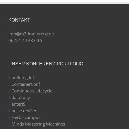
KONTAKT
info@m3-konferenz.de
06221 / 1483-15
UNSER KONFERENZ-PORTFOLIO
»
building IoT
»
ContainerConf
»
Continuous Lifecycle
»
data2day
»
enterJS
»
heise devSec
»
Herbstcampus
»
Minds Mastering Machines