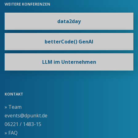
WEITERE KONFERENZEN
data2day
betterCode() GenAI
LLM im Unternehmen
KONTAKT
» Team
events@dpunkt.de
06221 / 1483-15
» FAQ