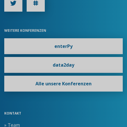
WEITERE KONFERENZEN
enterPy
data2day
Alle unsere Konferenzen
KONTAKT
» Team