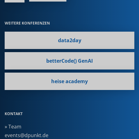
WEITERE KONFERENZEN
data2day
betterCode() GenAI
heise academy
KONTAKT
» Team
events@dpunkt.de