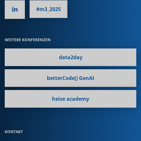
#m3_2025
WEITERE KONFERENZEN
data2day
betterCode() GenAI
heise academy
KONTAKT