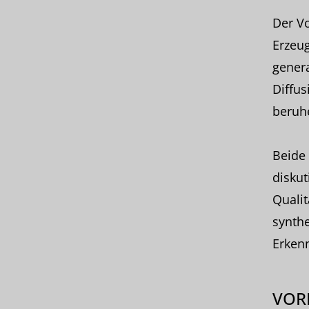
Der V
Erzeug
gener
Diffus
beruh
Beide 
diskut
Qualit
synthe
Erken
VOR