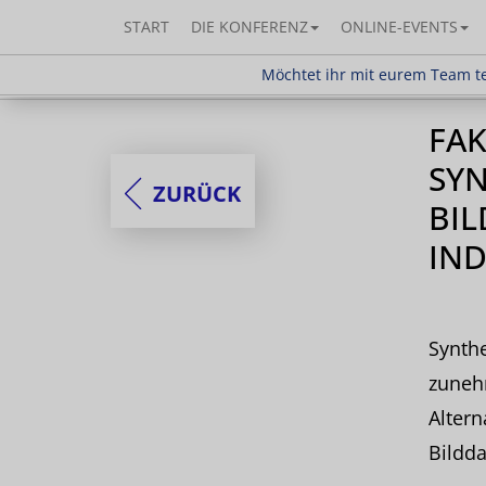
START
DIE KONFERENZ
ONLINE-EVENTS
Möchtet ihr mit eurem Team teilnehm
Möchtet ihr mit eurem Team te
FAK
SYN
ZURÜCK
BI
IN
Synthe
zunehm
Altern
Bildda