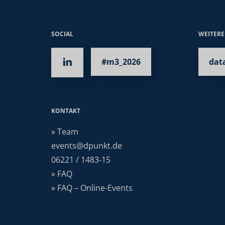
SOCIAL
WEITER
#m3_2026
dat
KONTAKT
» Team
events@dpunkt.de
06221 / 1483-15
» FAQ
» FAQ – Online-Events