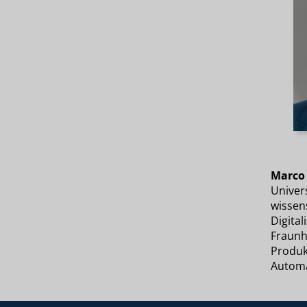
Marco
Univers
wissens
Digital
Fraunho
Produk
Automat