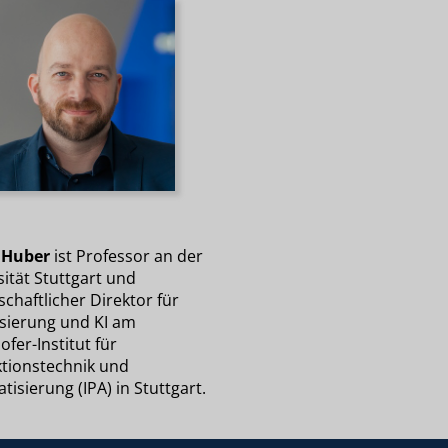
 Huber
ist Professor an der
ität Stuttgart und
chaftlicher Direktor für
isierung und KI am
fer-Institut für
tionstechnik und
isierung (IPA) in Stuttgart.