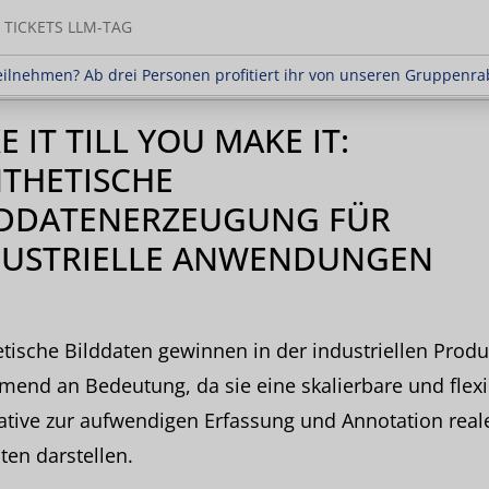
TICKETS LLM-TAG
en? Ab drei Personen profitiert ihr von unseren Gr
ilnehmen? Ab drei Personen profitiert ihr von unseren Gruppenra
E IT TILL YOU MAKE IT:
THETISCHE
LDDATENERZEUGUNG FÜR
DUSTRIELLE ANWENDUNGEN
tische Bilddaten gewinnen in der industriellen Produ
end an Bedeutung, da sie eine skalierbare und flexi
ative zur aufwendigen Erfassung und Annotation real
ten darstellen.