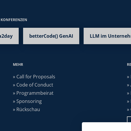
E KONFERENZEN
a2day
betterCode() GenAI
LLM im Unterne
MEHR
R
» Call for Proposals
»
» Code of Conduct
»
» Programmbeirat
»
» Sponsoring
»
» Rückschau
»