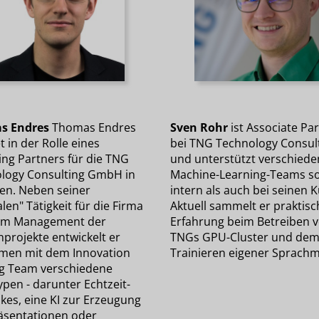
s Endres
Thomas Endres
Sven Rohr
ist Associate Pa
t in der Rolle eines
bei TNG Technology Consul
ng Partners für die TNG
und unterstützt verschiede
logy Consulting GmbH in
Machine-Learning-Teams s
n. Neben seiner
intern als auch bei seinen 
en" Tätigkeit für die Firma
Aktuell sammelt er praktisc
em Management der
Erfahrung beim Betreiben 
projekte entwickelt er
TNGs GPU-Cluster und de
en mit dem Innovation
Trainieren eigener Sprachm
g Team verschiedene
pen - darunter Echtzeit-
kes, eine KI zur Erzeugung
äsentationen oder