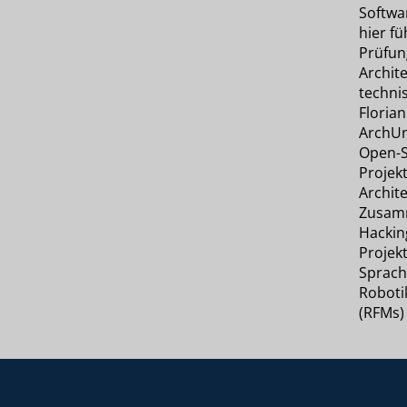
Softwar
hier fü
Prüfun
Archit
techni
Floria
ArchUn
Open-S
Projek
Archit
Zusamm
Hackin
Projekt
Sprach
Roboti
(RFMs)