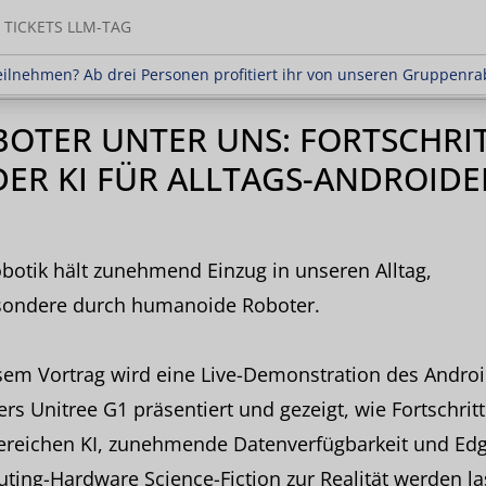
TICKETS LLM-TAG
en? Ab drei Personen profitiert ihr von unseren Gr
ilnehmen? Ab drei Personen profitiert ihr von unseren Gruppenra
OTER UNTER UNS: FORTSCHRI
DER KI FÜR ALLTAGS-ANDROID
botik hält zunehmend Einzug in unseren Alltag,
sondere durch humanoide Roboter.
sem Vortrag wird eine Live-Demonstration des Androi
rs Unitree G1 präsentiert und gezeigt, wie Fortschritt
ereichen KI, zunehmende Datenverfügbarkeit und Edg
ing-Hardware Science-Fiction zur Realität werden la