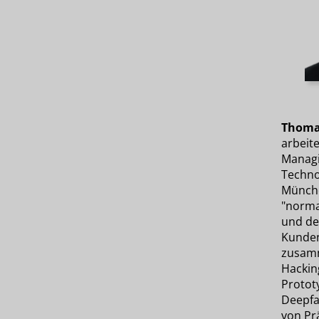
Thoma
arbeite
Managi
Techno
Münche
"normal
und d
Kunden
zusamm
Hackin
Prototy
Deepfa
von Pr