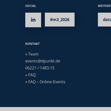
SOCIAL
WEITER
#m3_2026
dat
KONTAKT
» Team
events@dpunkt.de
06221 / 1483-15
» FAQ
» FAQ – Online-Events