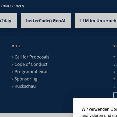
E KONFERENZEN
a2day
betterCode() GenAI
LLM im Unterne
MEHR
R
» Call for Proposals
»
» Code of Conduct
»
» Programmbeirat
»
» Sponsoring
»
» Rückschau
»
Wir verwenden Coo
analysieren und da