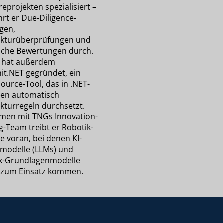
eprojekten spezialisiert –
hrt er Due-Diligence-
gen,
ekturüberprüfungen und
sche Bewertungen durch.
n hat außerdem
it.NET gegründet, ein
ource-Tool, das in .NET-
ten automatisch
ekturregeln durchsetzt.
en mit TNGs Innovation-
g-Team treibt er Robotik-
e voran, bei denen KI-
modelle (LLMs) und
k-Grundlagenmodelle
 zum Einsatz kommen.