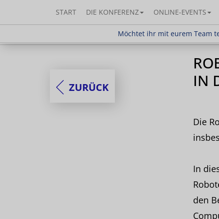
START
DIE KONFERENZ
ONLINE-EVENTS
Möchtet ihr mit eurem Team teilnehm
Möchtet ihr mit eurem Team te
ROB
IN 
ZURÜCK
Die Ro
insbe
In die
Robote
den B
Comput