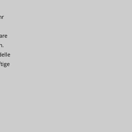
hr
are
n.
elle
tige