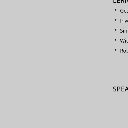
LERN
Ges
Inv
Sim
Wie
Rob
SPE