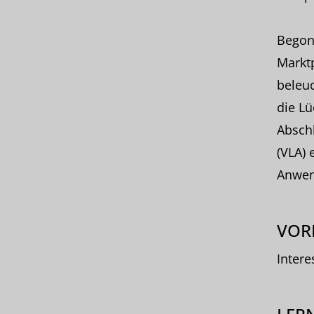
Begonn
Marktp
beleuc
die Lü
Abschl
(VLA) 
Anwen
VOR
Intere