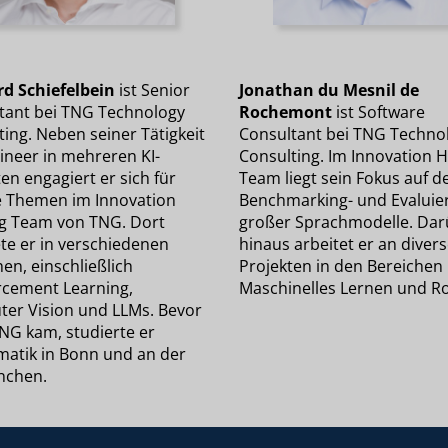
d Schiefelbein
ist Senior
Jonathan du Mesnil de
tant bei TNG Technology
Rochemont
ist Software
ing. Neben seiner Tätigkeit
Consultant bei TNG Techno
ineer in mehreren KI-
Consulting. Im Innovation 
en engagiert er sich für
Team liegt sein Fokus auf d
e Themen im Innovation
Benchmarking- und Evaluie
g Team von TNG. Dort
großer Sprachmodelle. Dar
ete er in verschiedenen
hinaus arbeitet er an diver
en, einschließlich
Projekten in den Bereichen
rcement Learning,
Maschinelles Lernen und Ro
er Vision und LLMs. Bevor
TNG kam, studierte er
atik in Bonn und an der
nchen.