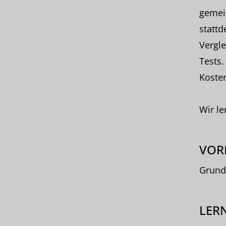
gemei
stattd
Vergle
Tests.
Kosten
Wir le
VOR
Grund
LERN