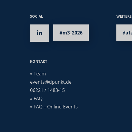
SOCIAL
WEITER
#m3_2026
dat
KONTAKT
» Team
events@dpunkt.de
06221 / 1483-15
» FAQ
» FAQ – Online-Events