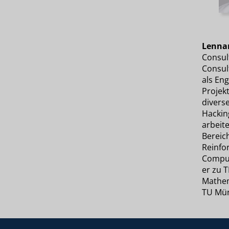
Lennar
Consul
Consult
als Eng
Projekt
divers
Hackin
arbeit
Bereich
Reinfo
Comput
er zu 
Mathem
TU Mü