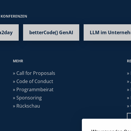
E KONFERENZEN
a2day
betterCode() GenAI
LLM im Unterne
MEHR
R
» Call for Proposals
»
» Code of Conduct
»
» Programmbeirat
»
» Sponsoring
»
» Rückschau
»