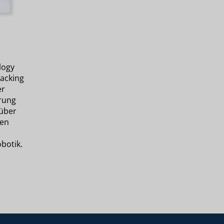
logy
Hacking
er
rung
über
sen
botik.