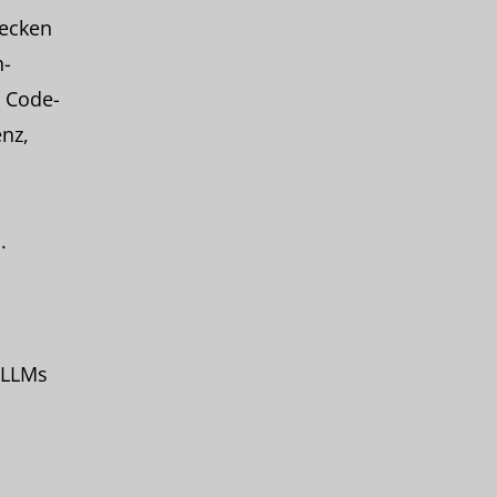
ecken
h-
n Code-
nz,
.
 LLMs