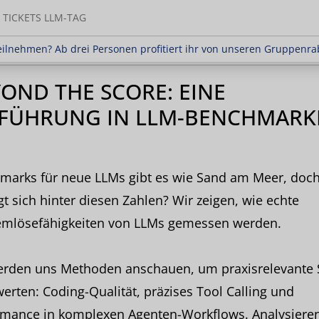
TICKETS LLM-TAG
en? Ab drei Personen profitiert ihr von unseren Gr
ilnehmen? Ab drei Personen profitiert ihr von unseren Gruppenra
OND THE SCORE: EINE
NFÜHRUNG IN LLM-BENCHMARK
marks für neue LLMs gibt es wie Sand am Meer, doc
gt sich hinter diesen Zahlen? Wir zeigen, wie echte
emlösefähigkeiten von LLMs gemessen werden.
erden uns Methoden anschauen, um praxisrelevante S
erten: Coding-Qualität, präzises Tool Calling und
rmance in komplexen Agenten-Workflows. Analysieren