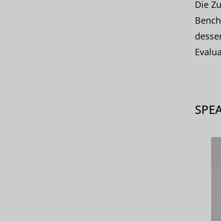
Die Z
Bench
desse
Evalu
SPE