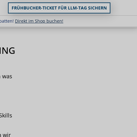
FRÜHBUCHER-TICKET FÜR LLM-TAG SICHERN
uppenrabatten!
Direkt im Shop buchen!
batten!
Direkt im Shop buchen!
ING
h was
kills
 wir