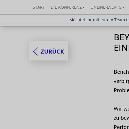
START
DIE KONFERENZ
ONLINE-EVENTS
Möchtet ihr mit eurem Team teilnehm
Möchtet ihr mit eurem Team te
BEY
EI
ZURÜCK
Bench
verbir
Probl
Wir w
zu bew
Perfo