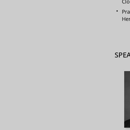
Clo
Pra
He
SPE