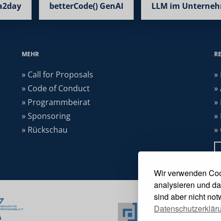
a2day
betterCode() GenAI
LLM im Unterne
MEHR
R
» Call for Proposals
»
» Code of Conduct
»
» Programmbeirat
»
» Sponsoring
»
» Rückschau
»
Wir verwenden Coo
analysieren und da
sind aber nicht no
Datenschutzerklär