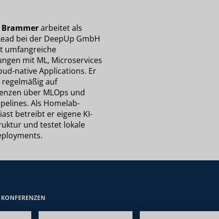
 Brammer
arbeitet als
ead bei der DeepUp GmbH
t umfangreiche
ungen mit ML, Microservices
ud-native Applications. Er
t regelmäßig auf
enzen über MLOps und
ipelines. Als Homelab-
ast betreibt er eigene KI-
ruktur und testet lokale
ployments.
E KONFERENZEN