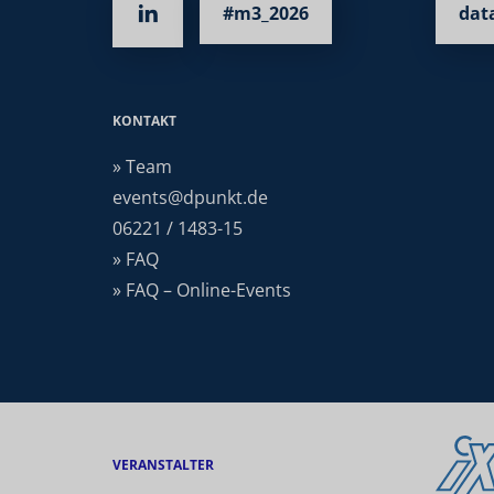
#m3_2026
dat
KONTAKT
» Team
events@dpunkt.de
06221 / 1483-15
» FAQ
» FAQ – Online-Events
VERANSTALTER