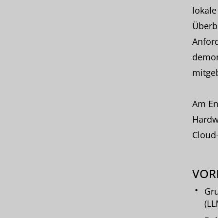
lokale
Überbl
Anfor
demons
mitge
Am End
Hardwa
Cloud
VOR
Gru
(L