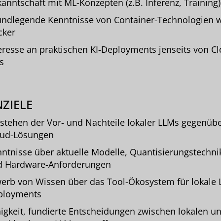
anntschaft mit ML-Konzepten (z.B. Inferenz, Training)
ndlegende Kenntnisse von Container-Technologien 
cker
eresse an praktischen KI-Deployments jenseits von Cl
s
ZIELE
stehen der Vor- und Nachteile lokaler LLMs gegenüb
oud-Lösungen
ntnisse über aktuelle Modelle, Quantisierungstechni
d Hardware-Anforderungen
erb von Wissen über das Tool-Ökosystem für lokale 
ployments
igkeit, fundierte Entscheidungen zwischen lokalen u