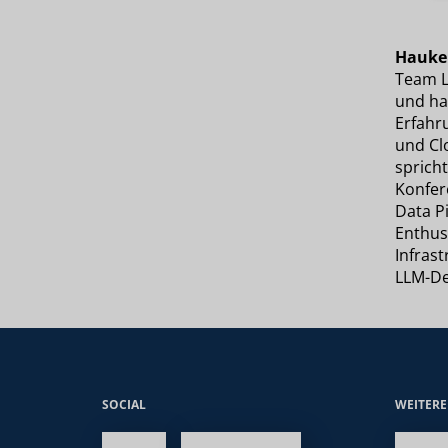
Hauke
Team L
und ha
Erfahr
und Clo
sprich
Konfer
Data P
Enthusi
Infrast
LLM-De
SOCIAL
WEITER