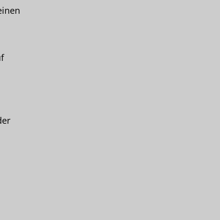
einen
f
der