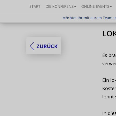
START
DIE KONFERENZ
ONLINE-EVENTS
Möchtet ihr mit eurem Team teilnehm
Möchtet ihr mit eurem Team te
LOK
ZURÜCK
Es bra
verwe
Ein lo
Kosten
lohnt 
In die