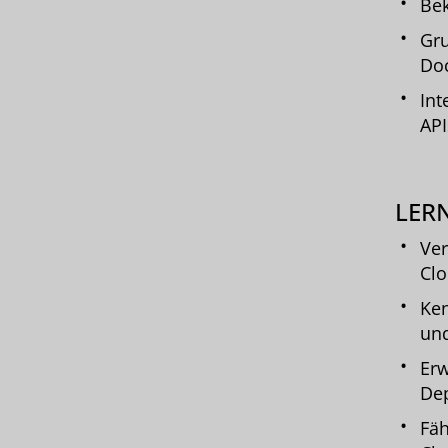
Bek
Gru
Do
Int
API
LERN
Ver
Cl
Ken
un
Erw
De
Fäh