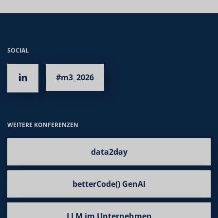
SOCIAL
#m3_2026
WEITERE KONFERENZEN
data2day
betterCode() GenAI
LLM im Unternehmen