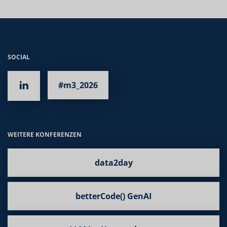
SOCIAL
#m3_2026
WEITERE KONFERENZEN
data2day
betterCode() GenAI