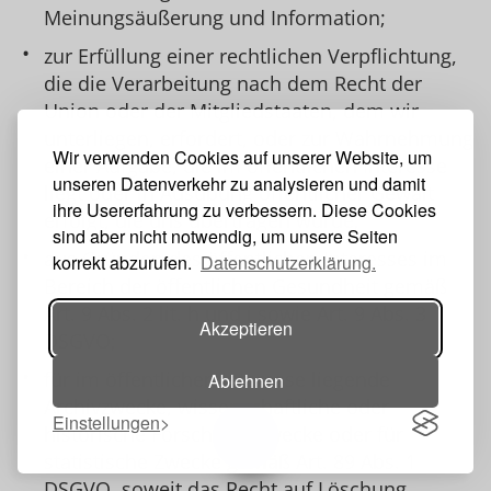
Meinungsäußerung und Information;
zur Erfüllung einer rechtlichen Verpflichtung,
die die Verarbeitung nach dem Recht der
Union oder der Mitgliedstaaten, dem wir
unterliegen, erfordert, oder zur Wahrnehmung
Wir verwenden Cookies auf unserer Website, um
einer Aufgabe, die im öffentlichen Interesse
unseren Datenverkehr zu analysieren und damit
liegt oder in Ausübung öffentlicher Gewalt
ihre Usererfahrung zu verbessern. Diese Cookies
erfolgt, die uns übertragen wurde;
sind aber nicht notwendig, um unsere Seiten
aus Gründen des öffentlichen Interesses im
korrekt abzurufen.
Datenschutzerklärung.
Bereich der öffentlichen Gesundheit gemäß
Art. 9 Abs. 2 lit. h und i sowie Art. 9 Abs. 3
Akzeptieren
DSGVO;
für im öffentlichen Interesse liegende
Ablehnen
Archivzwecke, wissenschaftliche oder
Einstellungen
historische Forschungszwecke oder für
Toggle navigation
statistische Zwecke gemäß Art. 89 Abs. 1
DSGVO, soweit das Recht auf Löschung